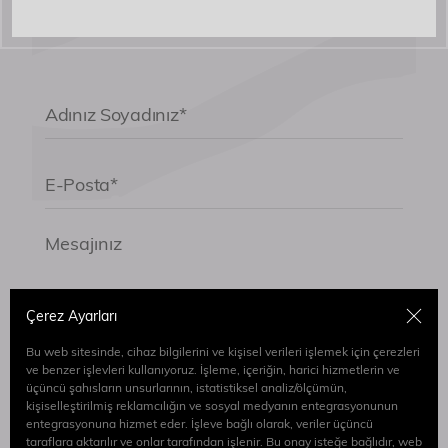
Çerez Ayarları
Bu web sitesinde, cihaz bilgilerini ve kişisel verileri işlemek için çerezleri
Formu göndererek
Aydınlatma Metni
’ni Okudum
ve benzer işlevleri kullanıyoruz. İşleme, içeriğin, harici hizmetlerin ve
ve Kabul Ediyorum.
üçüncü şahısların unsurlarının, istatistiksel analiz/ölçümün,
kişiselleştirilmiş reklamcılığın ve sosyal medyanın entegrasyonunun
entegrasyonuna hizmet eder. İşleve bağlı olarak, veriler üçüncü
Gönder
taraflara aktarılır ve onlar tarafından işlenir. Bu onay isteğe bağlıdır, web