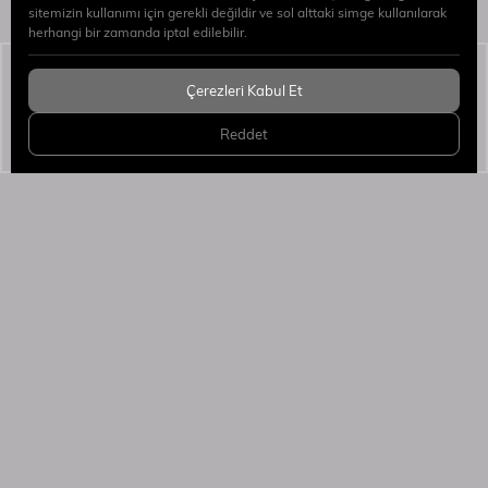
sitemizin kullanımı için gerekli değildir ve sol alttaki simge kullanılarak
herhangi bir zamanda iptal edilebilir.
Simaj Patent & Marka Vekilleri
© 2026 Tüm Hakları
Çerezleri Kabul Et
Saklıdır.
WEB
PENTA
Reddet
YAZILIM
YAZILIM