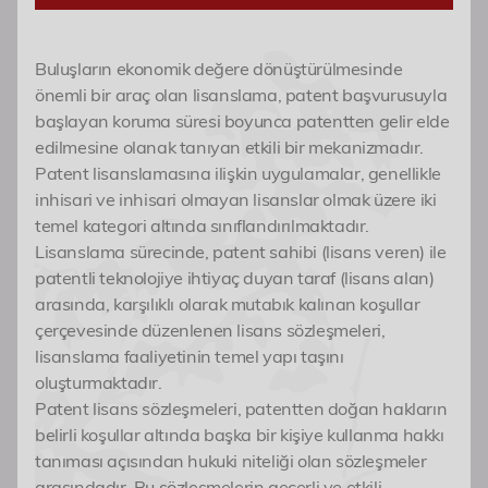
Tamamlayıcı Koruma
Çalışan Buluşları
Patent Lisanslama
Etkinlikler
Buluşların ekonomik değere dönüştürülmesinde
Patent Portföy Yönetimi
önemli bir araç olan lisanslama, patent başvurusuyla
İletişim
başlayan koruma süresi boyunca patentten gelir elde
edilmesine olanak tanıyan etkili bir mekanizmadır.
Patent lisanslamasına ilişkin uygulamalar, genellikle
inhisari ve inhisari olmayan lisanslar olmak üzere iki
temel kategori altında sınıflandırılmaktadır.
Lisanslama sürecinde, patent sahibi (lisans veren) ile
patentli teknolojiye ihtiyaç duyan taraf (lisans alan)
arasında, karşılıklı olarak mutabık kalınan koşullar
çerçevesinde düzenlenen lisans sözleşmeleri,
lisanslama faaliyetinin temel yapı taşını
oluşturmaktadır.
Patent lisans sözleşmeleri, patentten doğan hakların
belirli koşullar altında başka bir kişiye kullanma hakkı
tanıması açısından hukuki niteliği olan sözleşmeler
arasındadır. Bu sözleşmelerin geçerli ve etkili