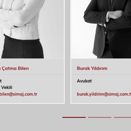
Burak Yıldırım
 Çatma Bilen
Avukat
t
Vekili
bilen@simaj.com.tr
burak.yildirim@simaj.com.t