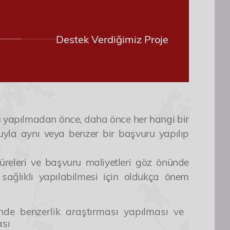
Destek Verdiğimiz Proje
uru yapılmadan önce, daha önce her hangi bir
yla aynı veya benzer bir başvuru yapılıp
üreleri ve başvuru maliyetleri göz önünde
 sağlıklı yapılabilmesi için oldukça önem
inde benzerlik araştırması yapılması ve
ası