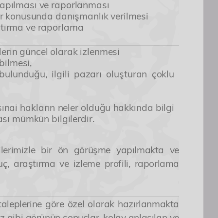
yapılması ve raporlanması
ar konusunda danışmanlık verilmesi
ştırma ve raporlama
klerin güncel olarak izlenmesi
bilmesi,
bulunduğu, ilgili pazarı oluşturan çoklu
sınai hakların neler olduğu hakkında bilgi
ası mümkün bilgilerdir.
ilerimizle bir ön görüşme yapılmakta ve
ç, araştırma ve izleme profili, raporlama
 taleplerine göre özel olarak hazırlanmakta
maz gibi görünün sonuçlar, kolay anlaşılan ve