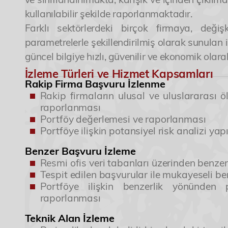
kullanılabilir şekilde raporlanmaktadır.
Farklı sektörlerdeki birçok firmaya, değiş
parametrelerle şekillendirilmiş olarak sunulan i
güncel bilgiye hızlı, güvenilir ve ekonomik ol
İzleme Türleri ve Hizmet Kapsamları
Rakip Firma Başvuru İzlenme
Rakip firmaların ulusal ve uluslararası ö
raporlanması
Portföy değerlemesi ve raporlanması
Yönetici Ortak
Portföye ilişkin potansiyel risk analizi y
Patent ve Marka Vekili
Benzer Başvuru İzleme
Resmi ofis veri tabanları üzerinden benze
Tespit edilen başvurular ile mukayeseli be
Portföye ilişkin benzerlik yönünden 
Lorem ipsum, dolor sit amet consectetur adipisic
raporlanması
obcaecati quam asperiores rem dolorem debitis p
Teknik Alan İzleme