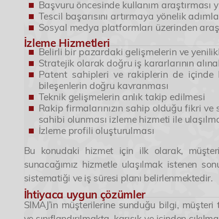
Başvuru öncesinde kullanım araştırması 
6
5
5
5
5
Tescil başarısını artırmaya yönelik adıml
Sosyal medya platformları üzerinden ara
İzleme Hizmetleri
Belirli bir pazardaki gelişmelerin ve yenili
7
6
6
6
6
Stratejik olarak doğru iş kararlarının alına
Patent sahipleri ve rakiplerin de içinde 
bileşenlerin doğru kavranması
Teknik gelişmelerin anlık takip edilmesi
8
7
7
7
7
Rakip firmalarınızın sahip olduğu fikri ve 
sahibi olunması izleme hizmeti ile ulaşılm
İzleme profili oluşturulması
9
8
8
8
8
Bu konudaki hizmet için ilk olarak, müşter
sunacağımız hizmetle ulaşılmak istenen sonu
sistematiği ve iş süresi planı belirlenmektedir.
9
9
9
9
İhtiyaca uygun çözümler
SIMAJ’in müşterilerine sunduğu bilgi, müşteri
ve sınıflandırılmakta, karışık ve içinden çıkıl