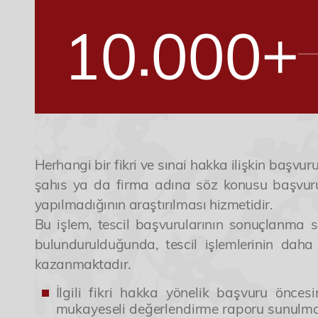
.
+
1
0
0
0
0
2
1
1
1
1
3
2
2
2
2
Herhangi bir fikri ve sınai hakka ilişkin başv
şahıs ya da firma adına söz konusu başvuru
yapılmadığının araştırılması hizmetidir.
4
3
3
3
3
Bu işlem, tescil başvurularının sonuçlanma s
bulundurulduğunda, tescil işlemlerinin daha
kazanmaktadır.
5
4
4
4
4
İlgili fikri hakka yönelik başvuru önces
mukayeseli değerlendirme raporu sunulm