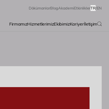
Dökümanlar
Blog
Akademi
Etkinlikler
TR
/
EN
Firmamız
Hizmetlerimiz
Ekibimiz
Kariyer
İletişim