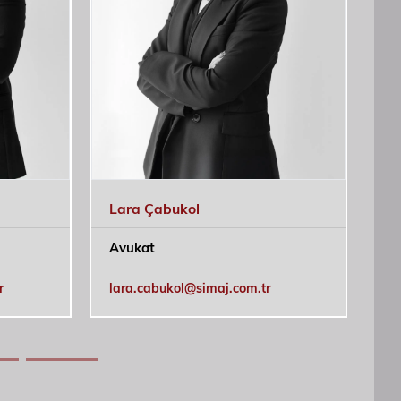
Lara Çabukol
Me
Avukat
Ku
Pa
r
lara.cabukol@simaj.com.tr
me