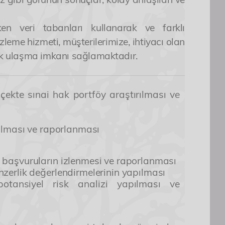
ken veri tabanları kullanarak ve farklı
zleme hizmeti, müşterilerimize, ihtiyacı olan
arak ulaşma imkanı sağlamaktadır.
lçekte sınai hak portföy araştırılması ve
apılması ve raporlanması
r başvuruların izlenmesi ve raporlanması
nzerlik değerlendirmelerinin yapılması
potansiyel risk analizi yapılması ve
ing elit. Architecto, numquam odio. Dolor
erferendis. Deleniti possimus totam harum