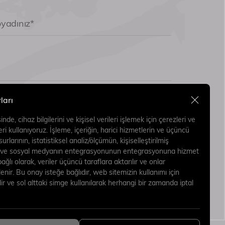
ları
de, cihaz bilgilerini ve kişisel verileri işlemek için çerezleri ve
eri kullanıyoruz. İşleme, içeriğin, harici hizmetlerin ve üçüncü
urlarının, istatistiksel analiz/ölçümün, kişiselleştirilmiş
n ve sosyal medyanın entegrasyonunun entegrasyonuna hizmet
bağlı olarak, veriler üçüncü taraflara aktarılır ve onlar
lenir. Bu onay isteğe bağlıdır, web sitemizin kullanımı için
ndererek
dir ve sol alttaki simge kullanılarak herhangi bir zamanda iptal
Gönder
ma Metni
’ni
e Kabul