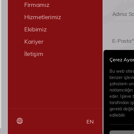
Firmamız
Hizmetlerimiz
Ekibimiz
Kariyer
İletişim
Çerez Ayar
Bu web sitesin
benzer işlevl
şahısların uns
reklamcılığı
eder. İşleve 
tarafından iş
Formu gö
gerekli değil
Aydınlat
edilebilir.
Okudum v
EN
Ediyorum.