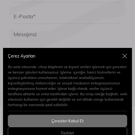
Çerez Ayarları
Bu web sitesinde, cihaz bilgilerini ve kişisel verileri işlemek için çerezleri
Formu göndererek
Aydınlatma Metni
’ni Okudum
ve benzer işlevleri kullanıyoruz. İşleme, içeriğin, harici hizmetlerin ve
ve Kabul Ediyorum.
üçüncü şahısların unsurlarının, istatistiksel analiz/ölçümün,
kişiselleştirilmiş reklamcılığın ve sosyal medyanın entegrasyonunun
entegrasyonuna hizmet eder. İşleve bağlı olarak, veriler üçüncü
Gönder
taraflara aktarılır ve onlar tarafından işlenir. Bu onay isteğe bağlıdır, web
sitemizin kullanımı için gerekli değildir ve sol alttaki simge kullanılarak
herhangi bir zamanda iptal edilebilir.
Simaj Patent & Marka Vekilleri
© 2026 Tüm Hakları
Çerezleri Kabul Et
Saklıdır.
WEB
PENTA
Reddet
YAZILIM
YAZILIM