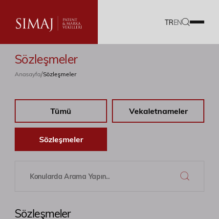
TR
EN
Sözleşmeler
Firmamız
/
Anasayfa
Sözleşmeler
Hizmetlerimiz
Tümü
Vekaletnameler
Ekibimiz
Kariyer
Sözleşmeler
Dökümanlar
Blog
Sözleşmeler
Akademi