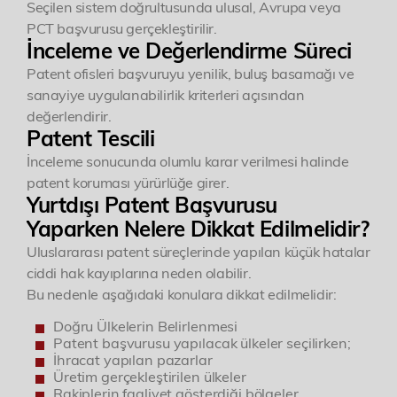
Patent ve Marka Vekili
Seçilen sistem doğrultusunda ulusal, Avrupa veya
PCT başvurusu gerçekleştirilir.
İnceleme ve Değerlendirme Süreci
Patent ofisleri başvuruyu yenilik, buluş basamağı ve
sanayiye uygulanabilirlik kriterleri açısından
Özgür R. Yörük
değerlendirir.
Yönetici Ortak
Patent Tescili
İnceleme sonucunda olumlu karar verilmesi halinde
ozguryoruk@simaj.com.tr
patent koruması yürürlüğe girer.
Yurtdışı Patent Başvurusu
Yaparken Nelere Dikkat Edilmelidir?
Lorem ipsum, dolor sit amet consectetur
Bugün Hizmet
Uluslararası patent süreçlerinde yapılan küçük hatalar
ciddi hak kayıplarına neden olabilir.
Vermemekteyiz
adipisicing elit. Architecto, numquam odio. Dolor
Bu nedenle aşağıdaki konulara dikkat edilmelidir:
Bugün, özel bir gün nedeniyle firmamız faaliyet
obcaecati quam asperiores rem dolorem debitis
göstermemektedir. Tüm talepleriniz ve iletişimleriniz,
Doğru Ülkelerin Belirlenmesi
mesai saatlerimiz yeniden başladığında işleme
Patent başvurusu yapılacak ülkeler seçilirken;
perferendis. Deleniti possimus totam harum
İhracat yapılan pazarlar
alınacaktır. Anlayışınız için teşekkür eder, iyi günler
Üretim gerçekleştirilen ülkeler
dileriz.
recusandae.
Rakiplerin faaliyet gösterdiği bölgeler