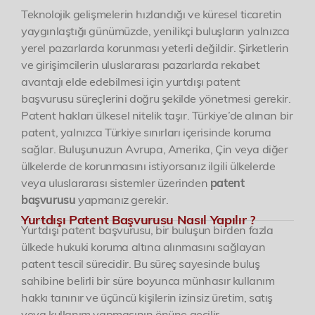
Teknolojik gelişmelerin hızlandığı ve küresel ticaretin
yaygınlaştığı günümüzde, yenilikçi buluşların yalnızca
Etkinlikler
yerel pazarlarda korunması yeterli değildir. Şirketlerin
ve girişimcilerin uluslararası pazarlarda rekabet
İletişim
avantajı elde edebilmesi için yurtdışı patent
başvurusu süreçlerini doğru şekilde yönetmesi gerekir.
Patent hakları ülkesel nitelik taşır. Türkiye’de alınan bir
patent, yalnızca Türkiye sınırları içerisinde koruma
sağlar. Buluşunuzun Avrupa, Amerika, Çin veya diğer
ülkelerde de korunmasını istiyorsanız ilgili ülkelerde
veya uluslararası sistemler üzerinden
patent
başvurusu
yapmanız gerekir.
Yurtdışı Patent Başvurusu Nasıl Yapılır ?
Yurtdışı patent başvurusu, bir buluşun birden fazla
ülkede hukuki koruma altına alınmasını sağlayan
patent tescil sürecidir. Bu süreç sayesinde buluş
sahibine belirli bir süre boyunca münhasır kullanım
hakkı tanınır ve üçüncü kişilerin izinsiz üretim, satış
veya kullanım yapmasının önüne geçilir.