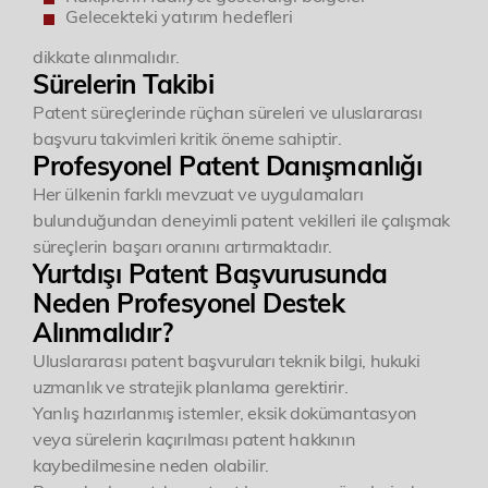
Gelecekteki yatırım hedefleri
Lorem ipsum dolor, sit amet consectetur
adipisicing elit. Consectetur, omnis.
dikkate alınmalıdır.
Perspiciatis, placeat provident sapiente culpa
Sürelerin Takibi
alias fuga odit distinctio doloribus accusantium
Patent süreçlerinde rüçhan süreleri ve uluslararası
cum cumque iste nulla. Ullam, quisquam,
başvuru takvimleri kritik öneme sahiptir.
nesciunt quaerat cupiditate, ab magni nobis
Profesyonel Patent Danışmanlığı
expedita voluptates dicta fugiat illum nemo
Her ülkenin farklı mevzuat ve uygulamaları
asperiores?
bulunduğundan deneyimli patent vekilleri ile çalışmak
süreçlerin başarı oranını artırmaktadır.
Roller
Yurtdışı Patent Başvurusunda
Neden Profesyonel Destek
Patent ve Marka Vekili
Alınmalıdır?
Uluslararası patent başvuruları teknik bilgi, hukuki
uzmanlık ve stratejik planlama gerektirir.
Yanlış hazırlanmış istemler, eksik dokümantasyon
veya sürelerin kaçırılması patent hakkının
kaybedilmesine neden olabilir.