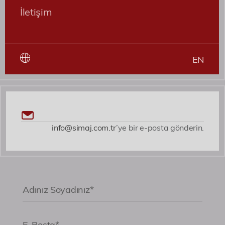
expedita voluptates dicta fugiat illum nemo
İletişim
asperiores?
Roller
EN
Patent ve Marka Vekili
info@simaj.com.tr
’ye bir e-posta gönderin.