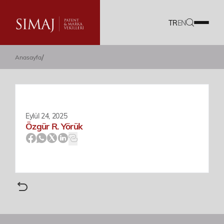
TR
EN
/
Anasayfa
Firmamız
Hizmetlerimiz
Ekibimiz
Eylül 24, 2025
Özgür R. Yörük
Kariyer
Dökümanlar
Blog
Akademi