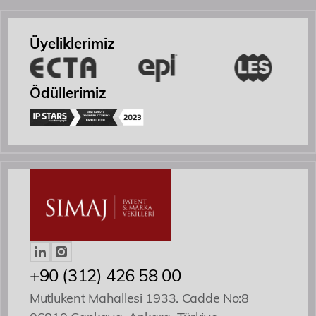
Etkinlikler
Üyeliklerimiz
İletişim
Ödüllerimiz
Yönetici Ortak
Patent ve Marka Vekili
+90 (312) 426 58 00
Mutlukent Mahallesi 1933. Cadde No:8
Özgür R. Yörük