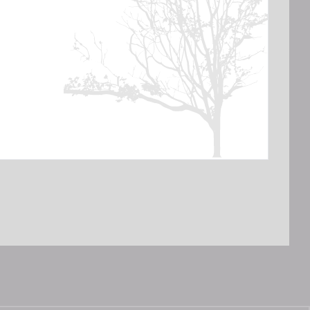
ing elit. Architecto, numquam odio. Dolor
erferendis. Deleniti possimus totam harum
eyiz
lit. Consectetur, omnis. Perspiciatis, placeat