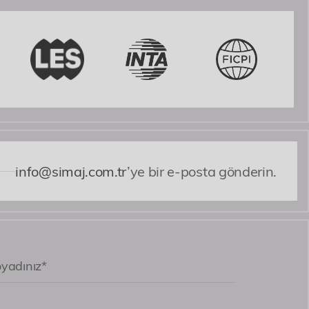
iz, mesai saatlerimiz yeniden
doloribus accusantium cum cumque iste nulla.
riz.
i nobis expedita voluptates dicta fugiat illum
info@simaj.com.tr
’ye bir e-posta gönderin.