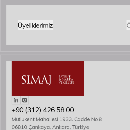
Bugün, özel bir gün nedeniyl
baş
Üyeliklerimiz
Ö
Özgür R. Yörük
Yönetici Ortak
ozguryoruk@simaj.com.tr
+90 (312) 426 58 00
Mutlukent Mahallesi 1933. Cadde No:8
06810 Çankaya, Ankara, Türkiye