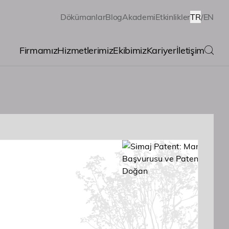
Dökümanlar
Blog
Akademi
Etkinlikler
TR
/
EN
Firmamız
Hizmetlerimiz
Ekibimiz
Kariyer
İletişim