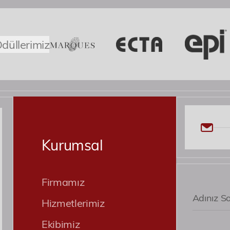
e firmamız faaliyet göstermemektedir. Tüm talepleriniz ve iletişimlerin
provident sapiente culpa alias fuga odit distinctio 
ladığında işleme alınacaktır. Anlayışınız için teşekkür eder, iyi günler dile
Ullam, quisquam, nesciunt quaerat cupiditate, ab magn
nemo asperiores?
düllerimiz
Roller
Patent ve Marka Vekili
Kurumsal
Firmamız
Hizmetlerimiz
Ekibimiz