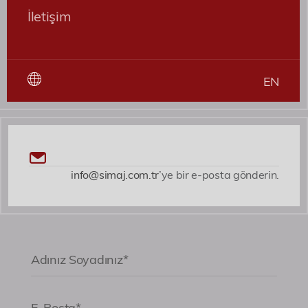
expedita voluptates dicta fugiat illum nemo
İletişim
asperiores?
Roller
EN
Patent ve Marka Vekili
info@simaj.com.tr
’ye bir e-posta gönderin.