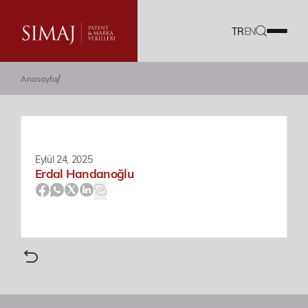
TR
EN
/
Anasayfa
Firmamız
Hizmetlerimiz
Ekibimiz
Eylül 24, 2025
Erdal Handanoğlu
Kariyer
Dökümanlar
Blog
Akademi