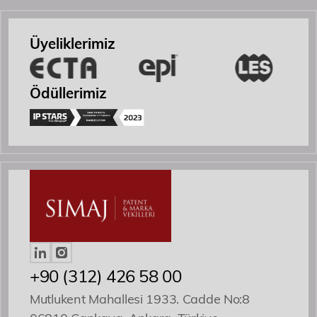
Etkinlikler
Üyeliklerimiz
İletişim
Ödüllerimiz
Yönetici Ortak
Patent ve Marka Vekili
+90 (312) 426 58 00
Mutlukent Mahallesi 1933. Cadde No:8
Özgür R. Yörük