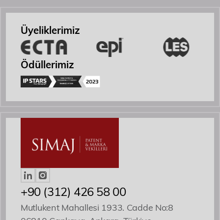
Etkinlikler
Üyeliklerimiz
İletişim
Ödüllerimiz
Yönetici Ortak
Patent ve Marka Vekili
+90 (312) 426 58 00
Mutlukent Mahallesi 1933. Cadde No:8
Özgür R. Yörük