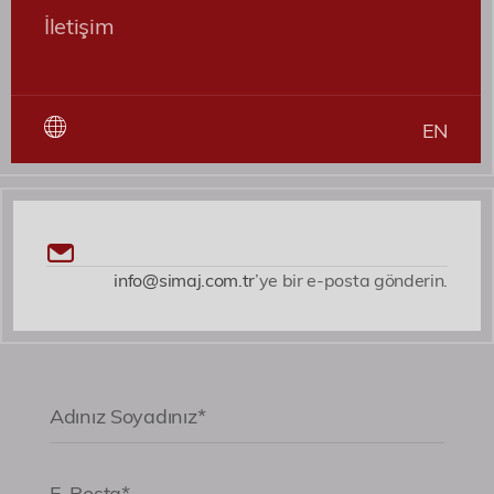
expedita voluptates dicta fugiat illum nemo
İletişim
asperiores?
Roller
EN
Patent ve Marka Vekili
info@simaj.com.tr
’ye bir e-posta gönderin.