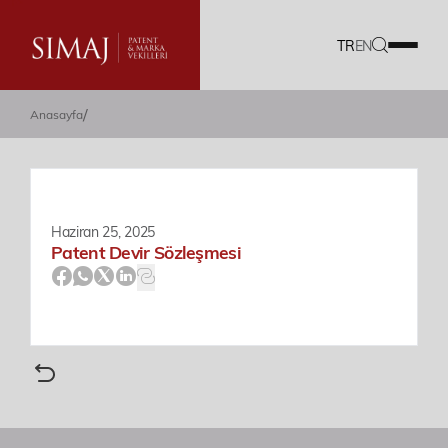
TR
EN
/
Anasayfa
Firmamız
Hizmetlerimiz
Ekibimiz
Haziran 25, 2025
Patent Devir Sözleşmesi
Kariyer
Dökümanlar
Blog
Akademi